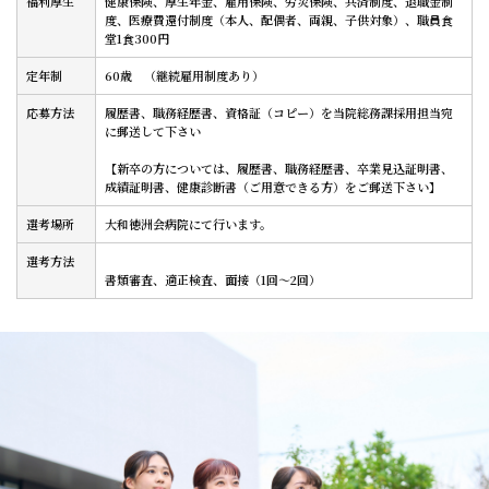
福利厚生
健康保険、厚生年金、雇用保険、労災保険、共済制度、退職金制
度、医療費還付制度（本人、配偶者、両親、子供対象）、職員食
堂1食300円
定年制
60歳 （継続雇用制度あり）
応募方法
履歴書、職務経歴書、資格証（コピー）を当院総務課採用担当宛
に郵送して下さい
【新卒の方については、履歴書、職務経歴書、卒業見込証明書、
成績証明書、健康診断書（ご用意できる方）をご郵送下さい】
選考場所
大和徳洲会病院にて行います。
選考方法
書類審査、適正検査、面接（1回～2回）