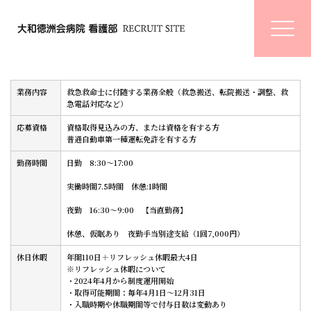
救命救急士
業務内容
救急救命士に付随する業務全般（救急搬送、転院搬送・調整、救
急電話対応など）
応募資格
資格取得見込みの方、または資格を有する方
普通自動車第一種運転免許を有する方
勤務時間
日勤 8:30～17:00
実働時間7.5時間 休憩:1時間
夜勤 16:30～9:00 【当直勤務】
休憩、仮眠あり 夜勤手当別途支給（1回7,000円）
休日休暇
年間110日＋リフレッシュ休暇最大4日
※リフレッシュ休暇について
・2024年4月から制度運用開始
・取得可能期間：毎年4月1日〜12月31日
・入職時期や休職期間等で付与日数は変動あり