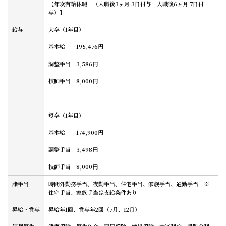
【年次有給休暇 （入職後3ヶ月 3日付与 入職後6ヶ月 7日付
与）】
給与
大卒（1年目）
基本給 195,476円
調整手当 3,586円
技師手当 8,000円
短卒（1年目）
基本給 174,900円
調整手当 3,498円
技師手当 8,000円
諸手当
時間外勤務手当、夜勤手当、住宅手当、家族手当、通勤手当 ※
住宅手当、家族手当は支給条件あり
昇給・賞与
昇給年1回、賞与年2回（7月、12月）