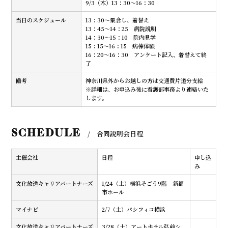
9/3（木）13：30～16：30
当日のスケジュール
13：30～集合し、着替え
13：45～14：25 病院説明
14：30～15：10 院内見学
15：15～16：15 病棟体験
16：20～16：30 アンケート記入、着替えて終
了
備考
神奈川県外からお越しの方は交通費片道分支給
※詳細は、お申込み後に看護部事務より連絡いた
します。
SCHEDULE
/ 合同説明会日程
主催会社
日程
申し込
み
文化放送キャリアパートナーズ
1/24（土）横浜そごう9階 新都
市ホール
マイナビ
2/7（土）パシフィコ横浜
文化放送キャリアパートナーズ
3/28（土）アートホテル弘前シ