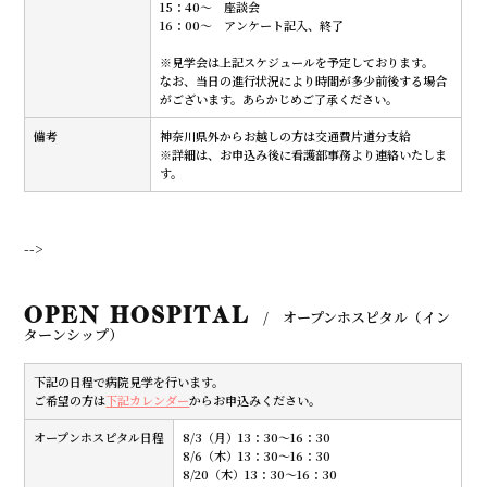
15：40～ 座談会
16：00～ アンケート記入、終了
※見学会は上記スケジュールを予定しております。
なお、当日の進行状況により時間が多少前後する場合
がございます。あらかじめご了承ください。
備考
神奈川県外からお越しの方は交通費片道分支給
※詳細は、お申込み後に看護部事務より連絡いたしま
す。
-->
OPEN HOSPITAL
/ オープンホスピタル（イン
ターンシップ）
下記の日程で病院見学を行います。
ご希望の方は
下記カレンダー
からお申込みください。
オープンホスピタル日程
8/3（月）13：30～16：30
8/6（木）13：30～16：30
8/20（木）13：30～16：30