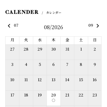
CALENDER
/ カレンダー
keyboard_arrow_left
keyboard_arrow_right
07
09
08/2026
月
火
水
木
金
土
日
27
28
29
30
31
1
2
3
4
5
6
7
8
9
10
11
12
13
14
15
16
17
18
19
20
21
22
23
panorama_fish_eye