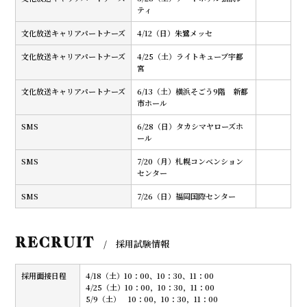
ティ
文化放送キャリアパートナーズ
4/12（日）朱鷺メッセ
文化放送キャリアパートナーズ
4/25（土）ライトキューブ宇都
宮
文化放送キャリアパートナーズ
6/13（土）横浜そごう9階 新都
市ホール
SMS
6/28（日）タカシマヤローズホ
ール
SMS
7/20（月）札幌コンベンション
センター
SMS
7/26（日）福岡国際センター
RECRUIT
/ 採用試験情報
採用面接日程
4/18（土）10：00、10：30、11：00
4/25（土）10：00，10：30，11：00
5/9（土） 10：00，10：30，11：00