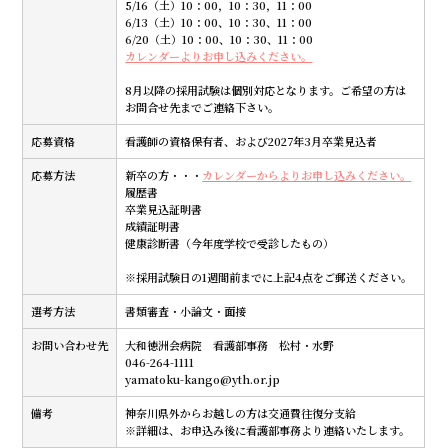
5/16（土）10：00，10：30，11：00
6/13（土）10：00、10：30、11：00
6/20（土）10：00、10：30、11：00
カレンダーよりお申し込みください。
8月以降の採用試験は個別対応となります。ご希望の方は
お問合せ先までご連絡下さい。
応募資格
看護師の資格保有者、および2027年3月卒業見込者
応募方法
新卒の方・・・
カレンダーからよりお申し込みください。
履歴書
卒業見込証明書
成績証明書
健康診断書（今年度学校で受診したもの）
※採用試験日の1週間前までに上記4点をご郵送ください。
選考方法
書類審査・小論文・面接
お問い合わせ先
大和徳洲会病院 看護部事務 松村・水野
046-264-1111
yamatoku-kango@yth.or.jp
備考
神奈川県外からお越しの方は交通費往復分支給
※詳細は、お申込み後に看護部事務より連絡いたします。