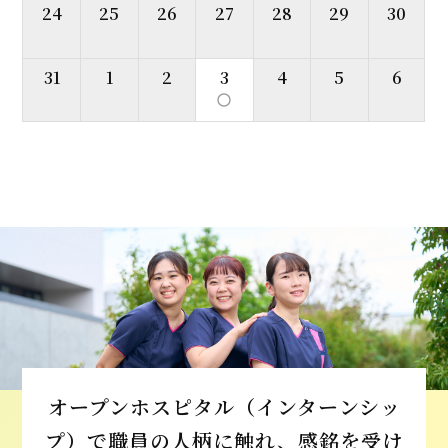
24
25
26
27
28
29
30
31
1
2
3
4
5
6
panorama_fish_eye
オープンホスピタル（インターンシッ
プ）で職員の人柄に触れ、感銘を受け